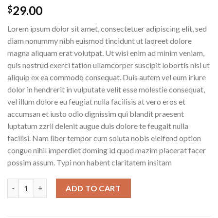
29.00
$
Lorem ipsum dolor sit amet, consectetuer adipiscing elit, sed
diam nonummy nibh euismod tincidunt ut laoreet dolore
magna aliquam erat volutpat. Ut wisi enim ad minim veniam,
quis nostrud exerci tation ullamcorper suscipit lobortis nisl ut
aliquip ex ea commodo consequat. Duis autem vel eum iriure
dolor in hendrerit in vulputate velit esse molestie consequat,
vel illum dolore eu feugiat nulla facilisis at vero eros et
accumsan et iusto odio dignissim qui blandit praesent
luptatum zzril delenit augue duis dolore te feugait nulla
facilisi. Nam liber tempor cum soluta nobis eleifend option
congue nihil imperdiet doming id quod mazim placerat facer
possim assum. Typi non habent claritatem insitam
Yoga Course quantity
ADD TO CART