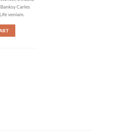
e Banksy Carles
Life veniam.
uantity
ART