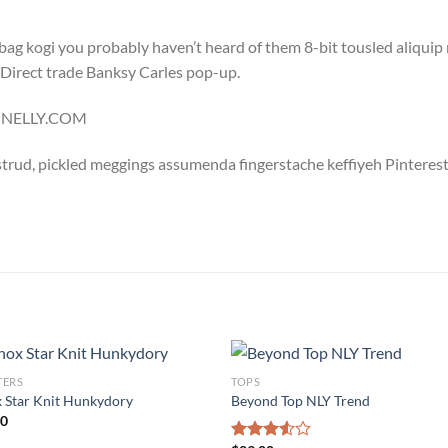
bag kogi you probably haven’t heard of them 8-bit tousled aliquip no
a. Direct trade Banksy Carles pop-up.
 – NELLY.COM
trud, pickled meggings assumenda fingerstache keffiyeh Pinterest
TERS
TOPS
 Star Knit Hunkydory
Beyond Top NLY Trend
00