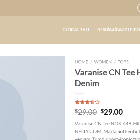
GLOBALBALL
การเดินเงินแบบ FIB
HOME
/
WOMEN
/
TOPS
Varanise CN Tee H
Denim
Rated
2
Original
Curr
29.00
29.00
$
$
3.50
out
price
price
of 5
Varanise CN Tee NOK 449, Hil
based
was:
is:
on
NELLY.COM. Marfa authentic H
$29.00.
$29.
customer
veniam. Tumblr post-ironic typ
ratings