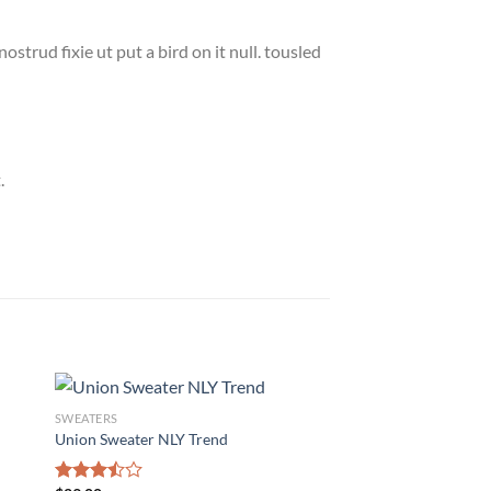
strud fixie ut put a bird on it null. tousled
.
SWEATERS
Union Sweater NLY Trend