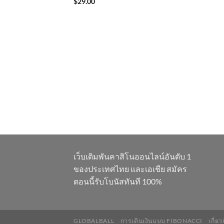
$
29.00
Rated
4.00
out
of 5
เว็บเดิมพันคาสิโนออนไลน์อันดับ 1
ของประเทศไทย และเอเชีย สมัคร
ตอนนี้รับโบนัสทันที 100%
GLOBALBALL
การเดินเงินแบบ FIBONACCI
เกี่ย