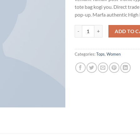
tote bag kogi you. Direct trad
pop-up. Marfa authentic High 
Varanise CN Tee Hilfiger Denim q
ADD TO C
Categories:
Tops
,
Women