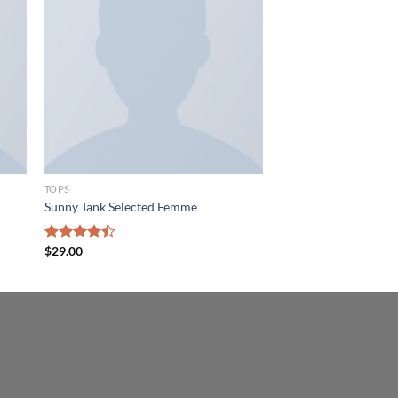
TOPS
Sunny Tank Selected Femme
$
29.00
Rated
4.50
out
of 5