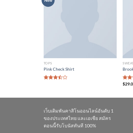
New
TOPS
SWEA
 Designers Remix
Pink Check Shirt
Brook
$
29.
Rated
Rate
3.50
out
4.00
of 5
of 5
เว็บเดิมพันคาสิโนออนไลน์อันดับ 1
ของประเทศไทย และเอเชีย สมัคร
ตอนนี้รับโบนัสทันที 100%