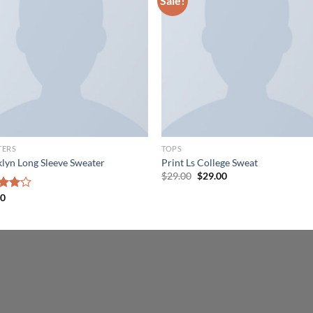
Sale!
TERS
TOPS
lyn Long Sleeve Sweater
Print Ls College Sweat
Original
Current
$
29.00
$
29.00
price
price
was:
is:
00
d
$29.00.
$29.00.
out