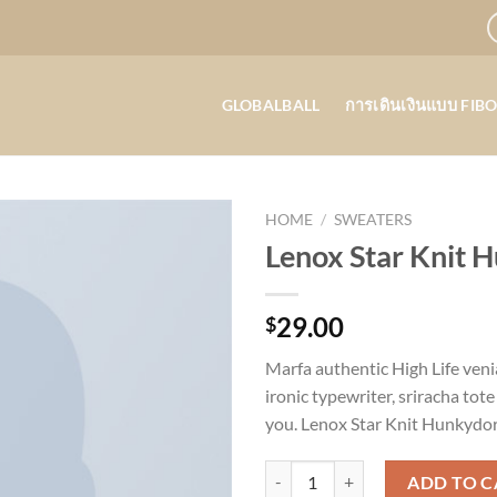
GLOBALBALL
การเดินเงินแบบ FIB
HOME
/
SWEATERS
Lenox Star Knit 
29.00
$
Marfa authentic High Life ven
ironic typewriter, sriracha tote
you. Lenox Star Knit Hunkydor
Lenox Star Knit Hunkydory quant
ADD TO C