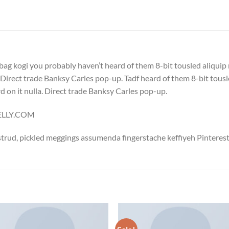
bag kogi you probably haven’t heard of them 8-bit tousled aliquip no
a. Direct trade Banksy Carles pop-up. Tadf heard of them 8-bit tousle
ird on it nulla. Direct trade Banksy Carles pop-up.
NELLY.COM
trud, pickled meggings assumenda fingerstache keffiyeh Pinterest