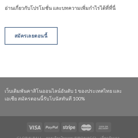
อ่านเกี่ยวกับโปรโมชั่น และบทความเพิ่มกำไรได้ที่ที่นี่
สมัครเลยตอนนี้
เว็บเดิมพันคาสิโนออนไลน์อันดับ 1 ของประเทศไทย และ
เอเชีย สมัครตอนนี้รับโบนัสทันที 100%
GLOBALBALL
การเดินเงินแบบ FIBONACCI
เกี่ยวกับเรา